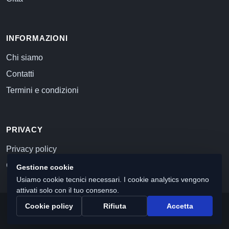
INFORMAZIONI
Chi siamo
Contatti
Termini e condizioni
PRIVACY
Privacy policy
Cookie policy
Gestione cookie
Usiamo cookie tecnici necessari. I cookie analytics vengono
attivati solo con il tuo consenso.
Cookie policy
Rifiuta
Accetta
© 2026 Commercialista.com
C.F. e P.IVA 12059071006
Capitale sociale i.v. 10.000 euro