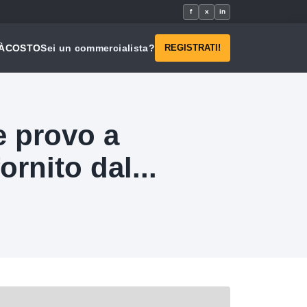
f
x
in
À
COSTO
Sei un commercialista?
REGISTRATI!
e provo a
rnito dal...