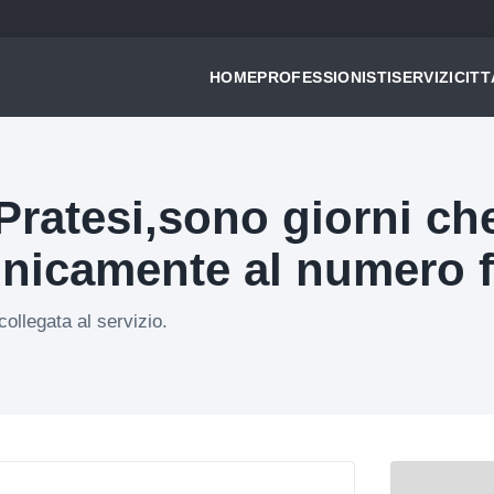
HOME
PROFESSIONISTI
SERVIZI
CITT
Pratesi,sono giorni ch
onicamente al numero fo
ollegata al servizio.