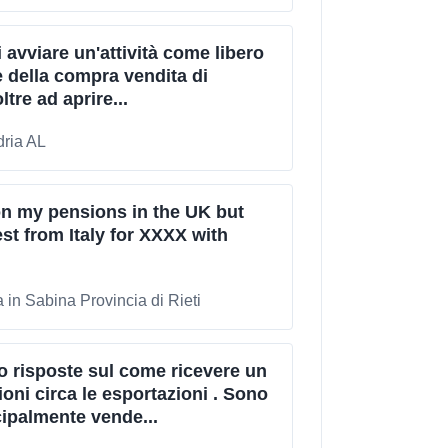
 avviare un'attività come libero
e della compra vendita di
tre ad aprire...
dria AL
on my pensions in the UK but
st from Italy for XXXX with
 in Sabina Provincia di Rieti
 risposte sul come ricevere un
oni circa le esportazioni . Sono
ipalmente vende...