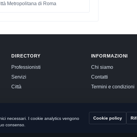
ttà Metropolitana di Roma
DIRECTORY
INFORMAZIONI
Professionisti
Chi siamo
Servizi
Contatti
Città
Termini e condizioni
Cookie policy
Rif
ici necessari. I cookie analytics vengono
l tuo consenso.
 Commercialista.com
C.F. e P.IVA 12059071006
Capitale sociale i.v. 10.