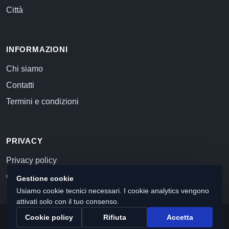
Città
INFORMAZIONI
Chi siamo
Contatti
Termini e condizioni
PRIVACY
Privacy policy
Cookie policy
Gestione cookie
Usiamo cookie tecnici necessari. I cookie analytics vengono
attivati solo con il tuo consenso.
Cookie policy
Rifiuta
Accetta
© 2026 Commercialista.com
C.F. e P.IVA 12059071006