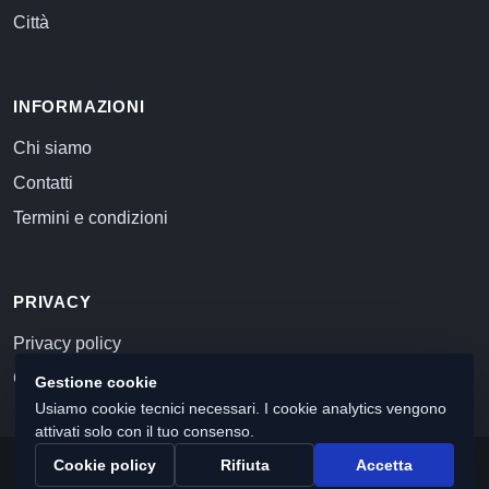
Città
INFORMAZIONI
Chi siamo
Contatti
Termini e condizioni
PRIVACY
Privacy policy
Cookie policy
Gestione cookie
Usiamo cookie tecnici necessari. I cookie analytics vengono
attivati solo con il tuo consenso.
Cookie policy
Rifiuta
Accetta
© 2026 Commercialista.com
C.F. e P.IVA 12059071006