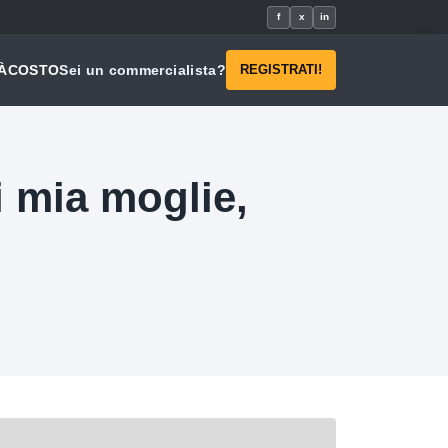
f
x
in
À
COSTO
Sei un commercialista?
REGISTRATI!
i mia moglie,