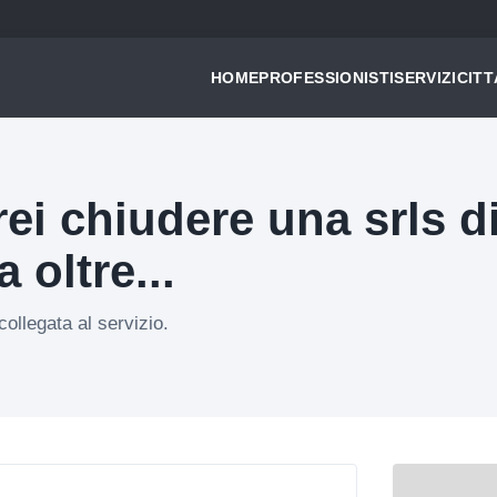
HOME
PROFESSIONISTI
SERVIZI
CITT
i chiudere una srls d
a oltre...
ollegata al servizio.