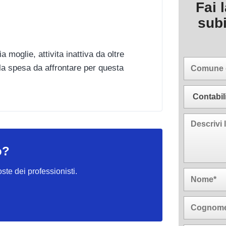
Fai 
sub
 moglie, attivita inattiva da oltre
la spesa da affrontare per questa
o?
oste dei professionisti.