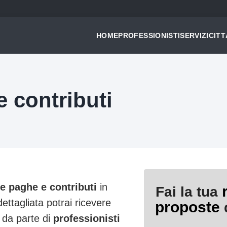
HOME
PROFESSIONISTI
SERVIZI
CITT
 contributi
e paghe e contributi
in
Fai la tua
dettagliata potrai ricevere
proposte
d
 da parte di
professionisti