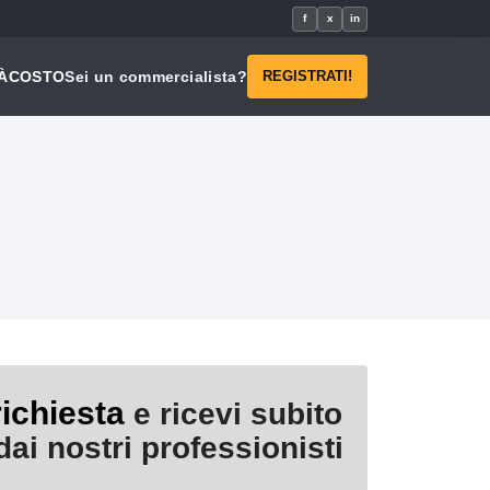
f
x
in
À
COSTO
Sei un commercialista?
REGISTRATI!
richiesta
e ricevi subito
ai nostri professionisti