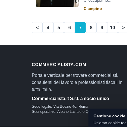
Ci occupiamo...
Ciampino
<
4
5
6
7
8
9
10
>
COMMERCIALISTA.COM
Portale verticale per trovare commercialisti,
consulenti del lavoro e professionisti fiscali in
tutta Italia.
Commercialista.it S.r.l. a socio unico
Sede legale: Via Boezio 4c, Roma
Sedi operative: Albano Laziale e Quartu Sant'Elena
Gestione cookie
Usiamo cookie tecn