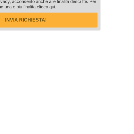
rivacy, acconsento anche alle finalita descritte. Per
ad una o piu finalita
clicca qui
.
INVIA RICHIESTA!