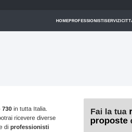
HOME
PROFESSIONISTI
SERVIZI
CITT
 730
in tutta Italia.
Fai la tua
potrai ricevere diverse
proposte
d
e di
professionisti