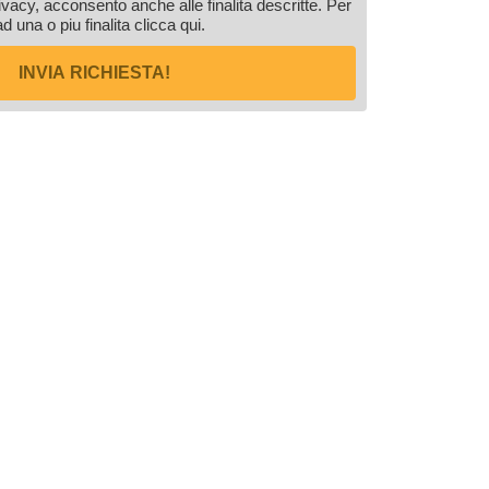
rivacy, acconsento anche alle finalita descritte. Per
ad una o piu finalita
clicca qui
.
INVIA RICHIESTA!