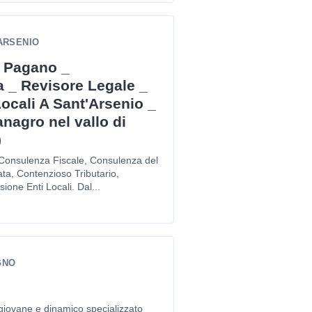
'ARSENIO
o Pagano _
 _ Revisore Legale _
ocali A Sant'Arsenio _
anagro nel vallo di
)
 Consulenza Fiscale, Consulenza del
ta, Contenzioso Tributario,
ione Enti Locali. Dal...
GNO
giovane e dinamico specializzato