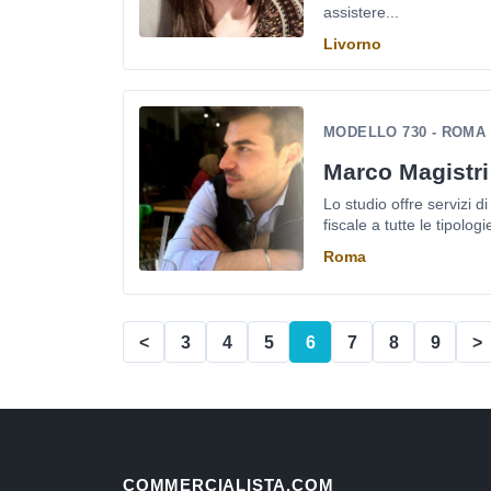
assistere...
Livorno
MODELLO 730 - ROMA
Marco Magistri
Lo studio offre servizi d
fiscale a tutte le tipologi
Roma
<
3
4
5
6
7
8
9
>
COMMERCIALISTA.COM