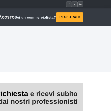
f
x
in
À
COSTO
Sei un commercialista?
REGISTRATI!
richiesta
e ricevi subito
ai nostri professionisti