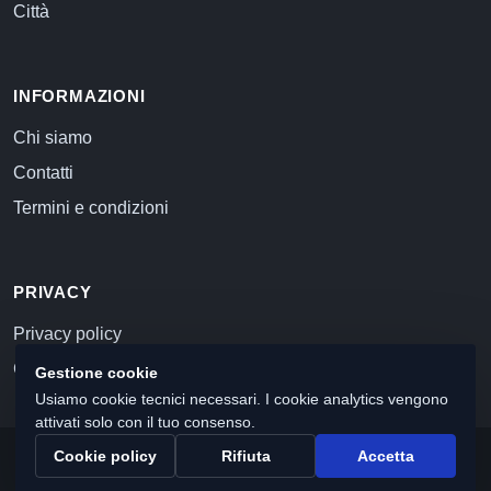
Città
INFORMAZIONI
Chi siamo
Contatti
Termini e condizioni
PRIVACY
Privacy policy
Cookie policy
Gestione cookie
Usiamo cookie tecnici necessari. I cookie analytics vengono
attivati solo con il tuo consenso.
Cookie policy
Rifiuta
Accetta
© 2026 Commercialista.com
C.F. e P.IVA 12059071006
Capitale sociale i.v. 10.000 euro