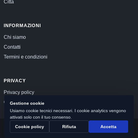
Città
INFORMAZIONI
Chi siamo
Contatti
Termini e condizioni
PRIVACY
Privacy policy
Cookie policy
Gestione cookie
Usiamo cookie tecnici necessari. I cookie analytics vengono
attivati solo con il tuo consenso.
Cookie policy
Rifiuta
Accetta
© 2026 Commercialista.com
C.F. e P.IVA 12059071006
Capitale sociale i.v. 10.000 euro