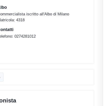
lbo
ommercialista iscritto all'Albo di Milano
atricola: 4318
ontatti
elefono: 0274281012
e
onista