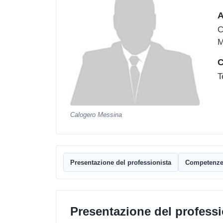
A
C
M
C
T
Calogero Messina
Presentazione del professionista
Competenz
Presentazione del professi