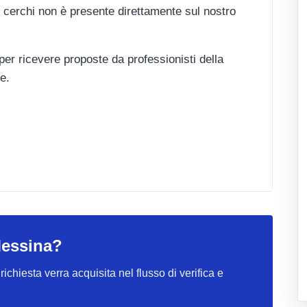
 cerchi non è presente direttamente sul nostro
 per ricevere proposte da professionisti della
e.
Messina?
ichiesta verra acquisita nel flusso di verifica e