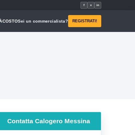
f
x
in
À
COSTO
Sei un commercialista?
REGISTRATI!
Contatta
Calogero Messina