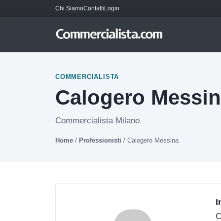
Chi Siamo
Contatti
Login
COMMERCIALISTA
Calogero Messi
Commercialista Milano
Home
/
Professionisti
/
Calogero Messina
I
C