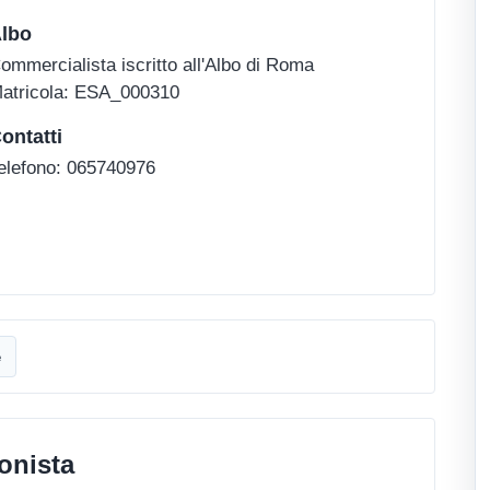
lbo
ommercialista iscritto all'Albo di Roma
atricola: ESA_000310
ontatti
elefono: 065740976
e
onista