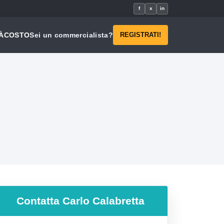
f
x
in
À
COSTO
Sei un commercialista?
REGISTRATI!
Contatta
Carlo Calabretta