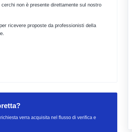
 cerchi non è presente direttamente sul nostro
 per ricevere proposte da professionisti della
e.
bretta?
ichiesta verra acquisita nel flusso di verifica e