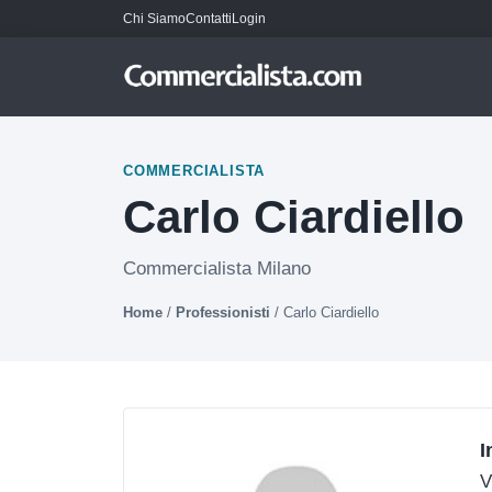
Chi Siamo
Contatti
Login
COMMERCIALISTA
Carlo Ciardiello
Commercialista Milano
Home
/
Professionisti
/
Carlo Ciardiello
I
V