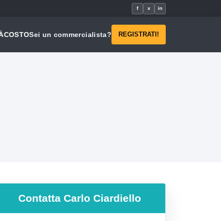
f
x
in
À
COSTO
Sei un commercialista?
REGISTRATI!
Contatta
Carlo Ciardiello