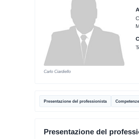
A
C
M
C
T
Carlo Ciardiello
Presentazione del professionista
Competenz
Presentazione del professi