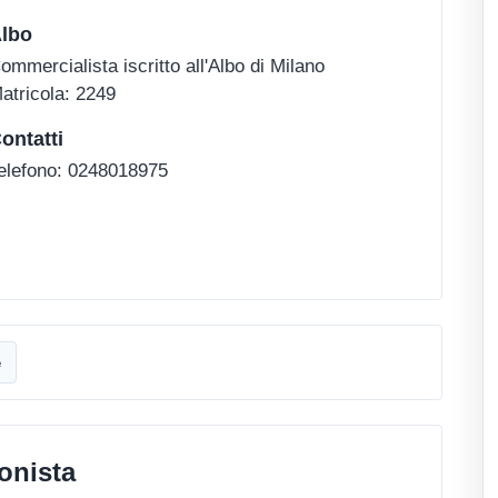
lbo
ommercialista iscritto all'Albo di Milano
atricola: 2249
ontatti
elefono: 0248018975
e
onista