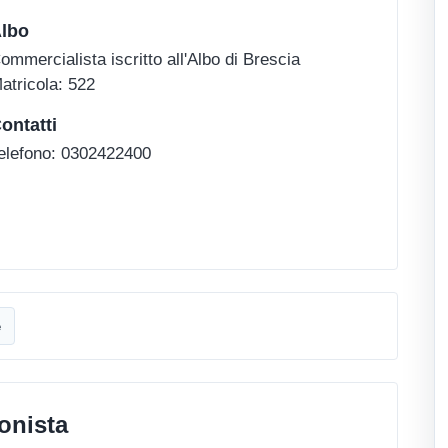
lbo
ommercialista iscritto all'Albo di Brescia
atricola: 522
ontatti
elefono: 0302422400
e
onista