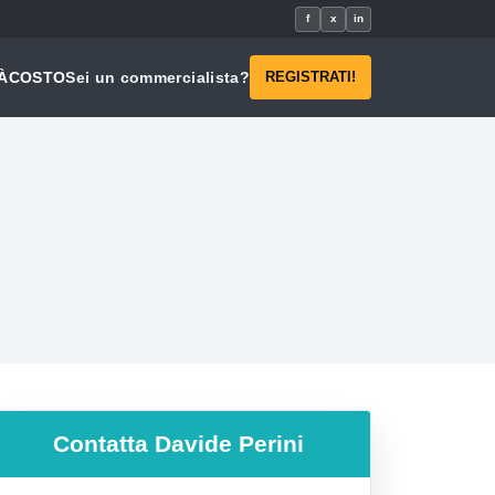
f
x
in
À
COSTO
Sei un commercialista?
REGISTRATI!
Contatta
Davide Perini