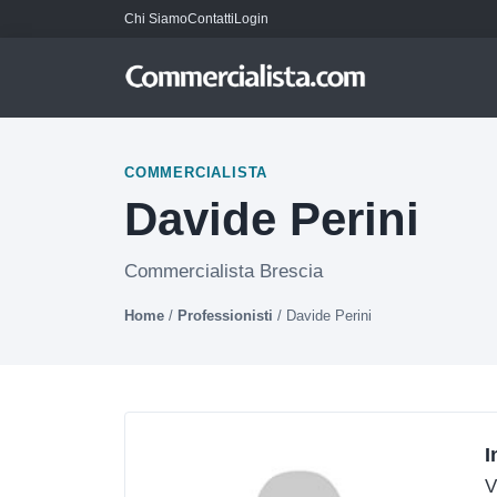
Chi Siamo
Contatti
Login
COMMERCIALISTA
Davide Perini
Commercialista Brescia
Home
/
Professionisti
/
Davide Perini
I
V