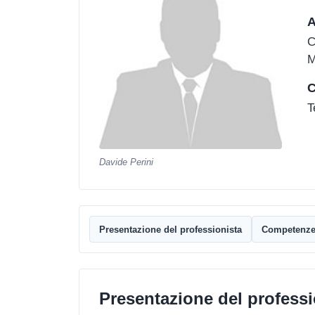
A
C
M
C
T
Davide Perini
Presentazione del professionista
Competenz
Presentazione del professi