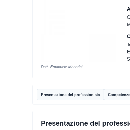
A
C
M
C
T
E
S
Dott. Emanuele Menarini
Presentazione del professionista
Competenz
Presentazione del professi