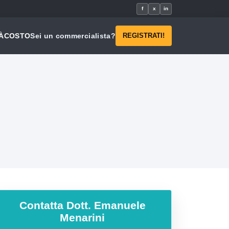
f
x
in
À
COSTO
Sei un commercialista?
REGISTRATI!
Contatta
Dott. Emanuele
Menarini