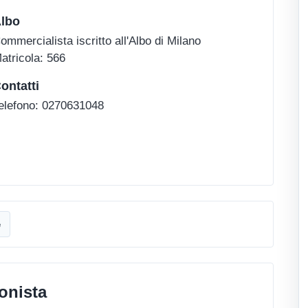
lbo
ommercialista iscritto all'Albo di Milano
atricola: 566
ontatti
elefono: 0270631048
e
onista