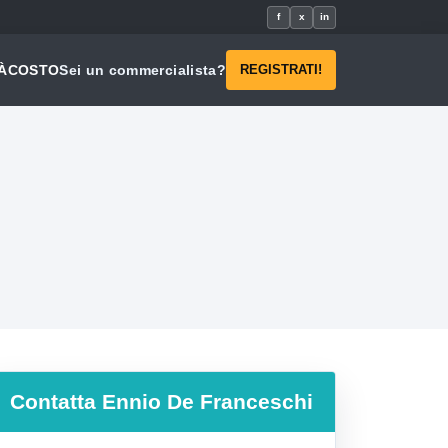
f
x
in
À
COSTO
Sei un commercialista?
REGISTRATI!
Contatta
Ennio De Franceschi