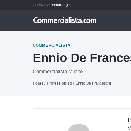
Chi Siamo
Contatti
Login
COMMERCIALISTA
Ennio De France
Commercialista Milano
Home
/
Professionisti
/
Ennio De Franceschi
I
V