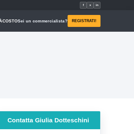
f
x
in
À
COSTO
Sei un commercialista?
REGISTRATI!
Contatta
Giulia Dotteschini