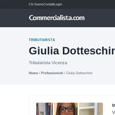
Chi Siamo
Contatti
Login
TRIBUTARISTA
Giulia Dotteschi
Tributarista Vicenza
Home
/
Professionisti
/
Giulia Dotteschini
I
V