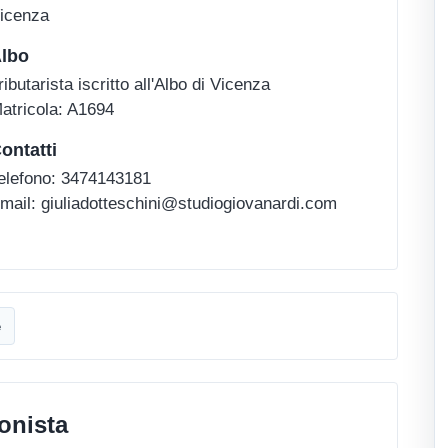
icenza
lbo
ributarista iscritto all'Albo di Vicenza
atricola: A1694
ontatti
elefono: 3474143181
mail: giuliadotteschini@studiogiovanardi.com
e
onista