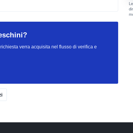
Le
di
mo
teschini?
ichiesta verra acquisita nel flusso di verifica e
zi