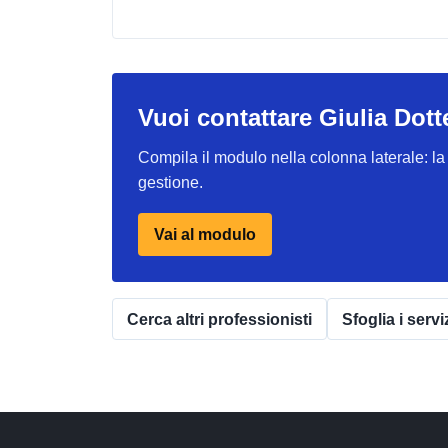
Vuoi contattare Giulia Dot
Compila il modulo nella colonna laterale: la r
gestione.
Vai al modulo
Cerca altri professionisti
Sfoglia i servi