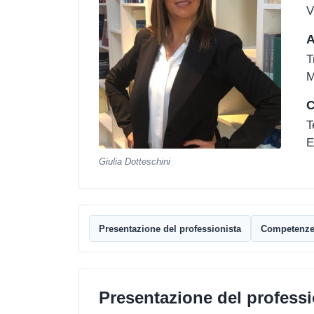
V
A
T
M
C
T
E
Giulia Dotteschini
Presentazione del professionista
Competenz
Presentazione del professi