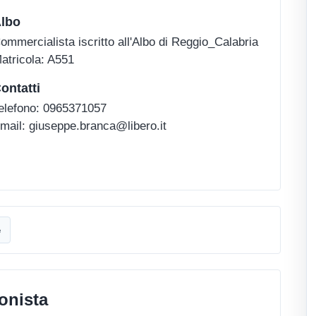
lbo
ommercialista iscritto all'Albo di Reggio_Calabria
atricola: A551
ontatti
elefono: 0965371057
mail: giuseppe.branca@libero.it
e
onista