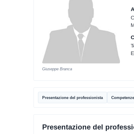
A
C
M
C
T
E
Giuseppe Branca
Presentazione del professionista
Competenz
Presentazione del professi