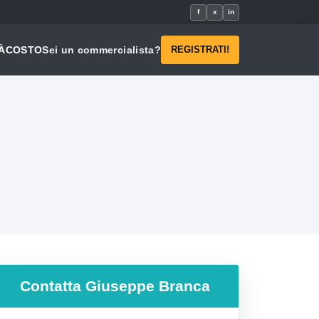
f
x
in
À
COSTO
Sei un commercialista?
REGISTRATI!
Contatta
Giuseppe Branca