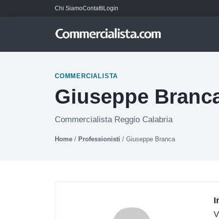
Chi Siamo
Contatti
Login
COMMERCIALISTA
Giuseppe Branc
Commercialista Reggio Calabria
Home
/
Professionisti
/
Giuseppe Branca
I
V