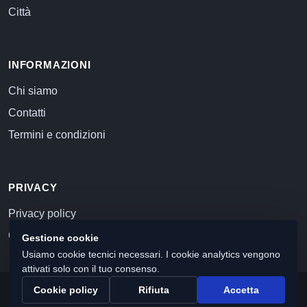
Città
INFORMAZIONI
Chi siamo
Contatti
Termini e condizioni
PRIVACY
Privacy policy
Cookie policy
Gestione cookie
Usiamo cookie tecnici necessari. I cookie analytics vengono
attivati solo con il tuo consenso.
Cookie policy
Rifiuta
Accetta
© 2026 Commercialista.com
C.F. e P.IVA 12059071006