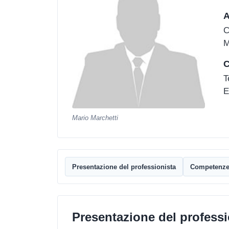
A
C
M
C
T
E
Mario Marchetti
Presentazione del professionista
Competenz
Presentazione del professi