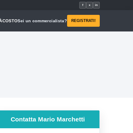
f
x
in
À
COSTO
Sei un commercialista?
REGISTRATI!
Contatta
Mario Marchetti