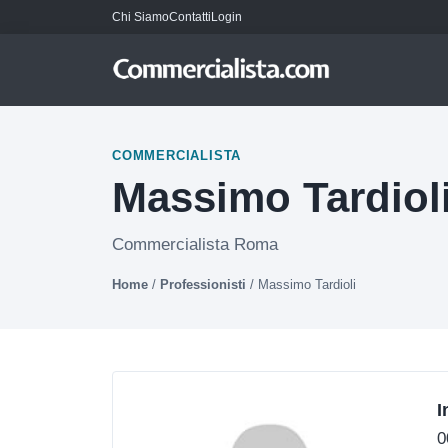
Chi Siamo
Contatti
Login
COMMERCIALISTA
Massimo Tardiol
Commercialista Roma
Home
/
Professionisti
/
Massimo Tardioli
I
0