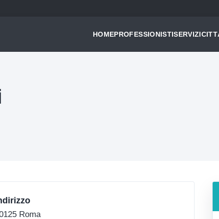
HOME
PROFESSIONISTI
SERVIZI
CITT
i
ndirizzo
0125 Roma