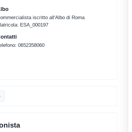
lbo
ommercialista iscritto all'Albo di Roma
atricola: ESA_000197
ontatti
elefono: 0652358060
e
onista