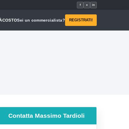
f
x
in
À
COSTO
Sei un commercialista?
REGISTRATI!
Contatta
Massimo Tardioli