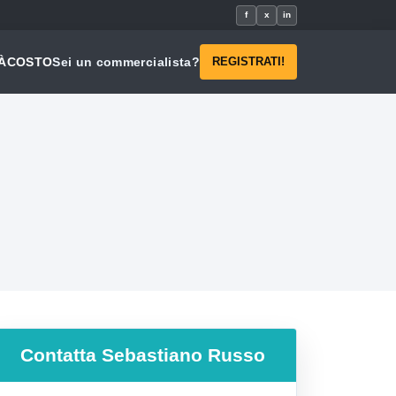
f
x
in
À
COSTO
Sei un commercialista?
REGISTRATI!
Contatta
Sebastiano Russo