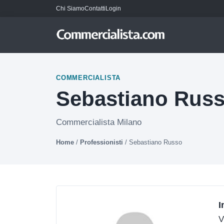
Chi Siamo
Contatti
Login
COMMERCIALISTA
Sebastiano Rus
Commercialista Milano
Home
/
Professionisti
/
Sebastiano Russo
I
V