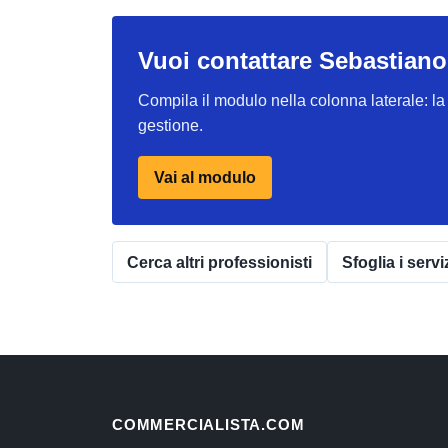
Vuoi contattare Sebastian
Compila il modulo nella colonna laterale: la r
gestione.
Vai al modulo
Cerca altri professionisti
Sfoglia i servi
COMMERCIALISTA.COM