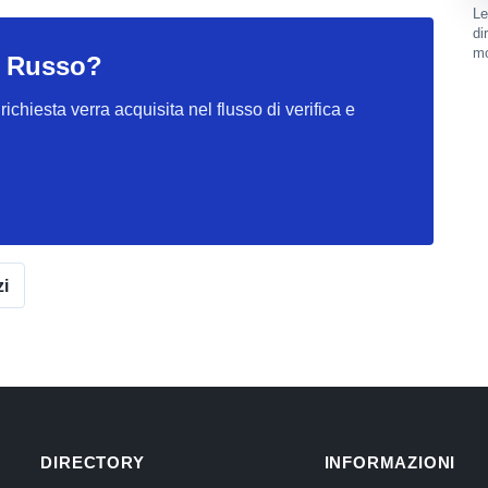
Le
di
mo
o Russo?
ichiesta verra acquisita nel flusso di verifica e
zi
DIRECTORY
INFORMAZIONI