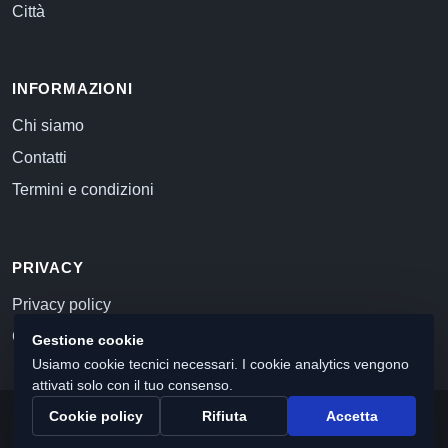
Città
INFORMAZIONI
Chi siamo
Contatti
Termini e condizioni
PRIVACY
Privacy policy
Cookie policy
Gestione cookie
Usiamo cookie tecnici necessari. I cookie analytics vengono
attivati solo con il tuo consenso.
Cookie policy
Rifiuta
Accetta
© 2026 Commercialista.com
C.F. e P.IVA 12059071006
Capitale sociale i.v. 10.000 euro