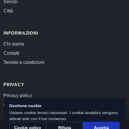
Servizi
Città
INFORMAZIONI
Chi siamo
Contatti
Termini e condizioni
PRIVACY
Privacy policy
Cookie policy
Gestione cookie
Usiamo cookie tecnici necessari. I cookie analytics vengono
attivati solo con il tuo consenso.
Cookie policy
Rifiuta
Accetta
© 2026 Commercialista.com
C.F. e P.IVA 12059071006