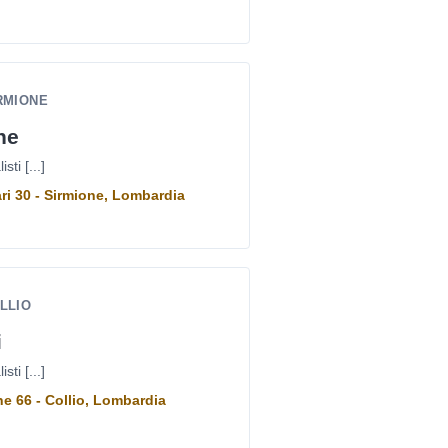
RMIONE
ne
ti [...]
ri 30 - Sirmione, Lombardia
LLIO
i
ti [...]
e 66 - Collio, Lombardia