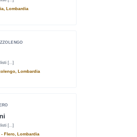
cia, Lombardia
OZZOLENGO
ti [...]
zzolengo, Lombardia
LERO
ni
ti [...]
 - Flero, Lombardia