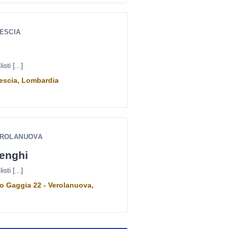
RESCIA
ti [...]
rescia, Lombardia
EROLANUOVA
renghi
ti [...]
o Gaggia 22 - Verolanuova,