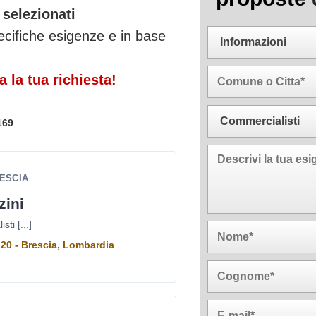
 selezionati
ecifiche esigenze e in base
 la tua richiesta!
169
RESCIA
ini
ti [...]
 20 - Brescia, Lombardia