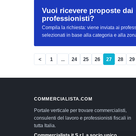
Vuoi ricevere proposte dai
professionisti?
Compila la richiesta: viene inviata ai profess
selezionati in base alla categoria e alla zon
<
1
...
24
25
26
27
28
29
COMMERCIALISTA.COM
Portale verticale per trovare commercialisti,
consulenti del lavoro e professionisti fiscali in
tutta Italia.
Commercialista.it S.r.l. a socio unico