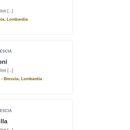
ti [...]
cia, Lombardia
RESCIA
oni
ti [...]
 - Brescia, Lombardia
RESCIA
lla
ti [...]