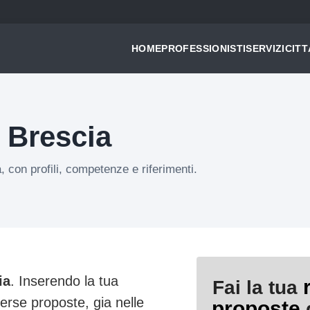
HOME
PROFESSIONISTI
SERVIZI
CITT
 Brescia
, con profili, competenze e riferimenti.
ia
. Inserendo la tua
Fai la tua
verse proposte, gia nelle
proposte
d