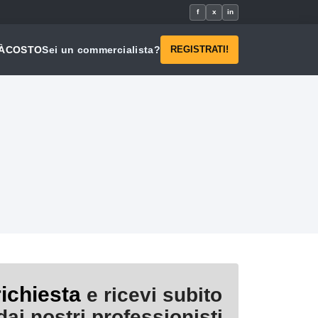
f
x
in
À
COSTO
Sei un commercialista?
REGISTRATI!
richiesta
e ricevi subito
ai nostri professionisti