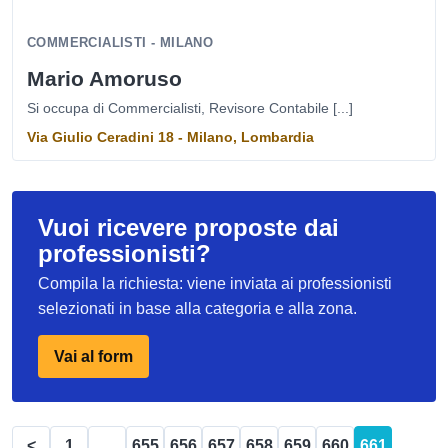
COMMERCIALISTI - MILANO
Mario Amoruso
Si occupa di Commercialisti, Revisore Contabile [...]
Via Giulio Ceradini 18 - Milano, Lombardia
Vuoi ricevere proposte dai
professionisti?
Compila la richiesta: viene inviata ai professionisti
selezionati in base alla categoria e alla zona.
Vai al form
<
1
...
655
656
657
658
659
660
661