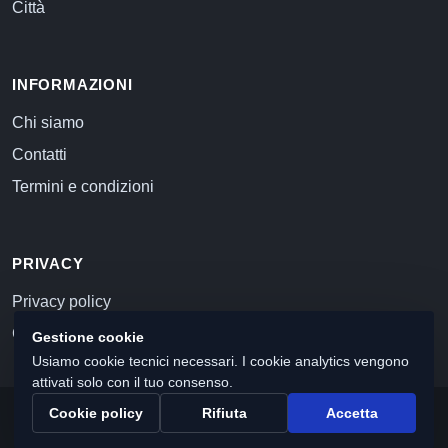
Città
INFORMAZIONI
Chi siamo
Contatti
Termini e condizioni
PRIVACY
Privacy policy
Cookie policy
Gestione cookie
Usiamo cookie tecnici necessari. I cookie analytics vengono
attivati solo con il tuo consenso.
Cookie policy
Rifiuta
Accetta
© 2026 Commercialista.com
C.F. e P.IVA 12059071006
Capitale sociale i.v. 10.000 euro