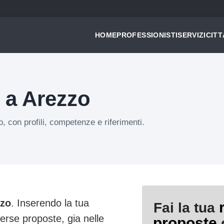
HOME
PROFESSIONISTI
SERVIZI
CITT
i a Arezzo
o, con profili, competenze e riferimenti.
zzo
. Inserendo la tua
Fai la tua
verse proposte, gia nelle
proposte
d