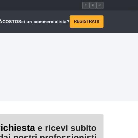
f
x
in
À
COSTO
Sei un commercialista?
REGISTRATI!
richiesta
e ricevi subito
ai nostri professionisti