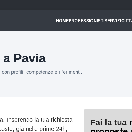
HOME
PROFESSIONISTI
SERVIZI
CITT
 a Pavia
, con profili, competenze e riferimenti.
ia
. Inserendo la tua richiesta
Fai la tua
poste, gia nelle prime 24h,
proposte
d