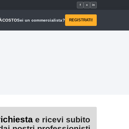
f
x
in
À
COSTO
Sei un commercialista?
REGISTRATI!
richiesta
e ricevi subito
ai nostri professionisti