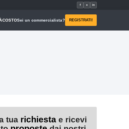
f
x
in
À
COSTO
Sei un commercialista?
REGISTRATI!
richiesta
la tua
e ricevi
proposte
ito
dai nostri