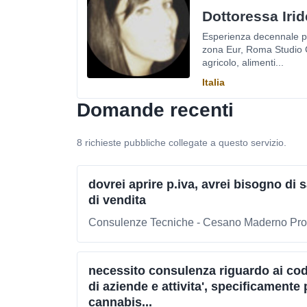
Dottoressa Iri
Esperienza decennale pr
zona Eur, Roma Studio C
agricolo, alimenti...
Italia
Domande recenti
8 richieste pubbliche collegate a questo servizio.
dovrei aprire p.iva, avrei bisogno di 
di vendita
Consulenze Tecniche - Cesano Maderno Prov
necessito consulenza riguardo ai codi
di aziende e attivita', specificamente
cannabis...