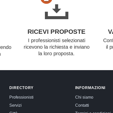
RICEVI PROPOSTE
V
I professionisti selezionati
Conf
ricevono la richiesta e inviano
il 
vendo
la loro proposta.
a
DIRECTORY
INFORMAZIONI
Professionisti
Chi siamo
Servizi
Contatti