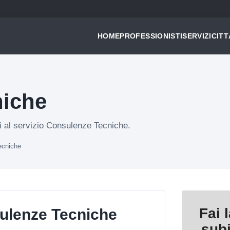
HOME
PROFESSIONISTI
SERVIZI
CITT
niche
ti al servizio Consulenze Tecniche.
ecniche
Fai 
ulenze Tecniche
sub