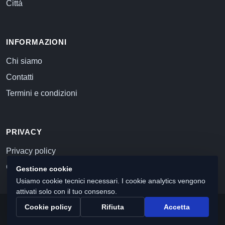
Città
INFORMAZIONI
Chi siamo
Contatti
Termini e condizioni
PRIVACY
Privacy policy
Cookie policy
Gestione cookie
Usiamo cookie tecnici necessari. I cookie analytics vengono
attivati solo con il tuo consenso.
Cookie policy
Rifiuta
Accetta
© 2026 Commercialista.com
C.F. e P.IVA 12059071006
Capitale sociale i.v. 10.000 euro