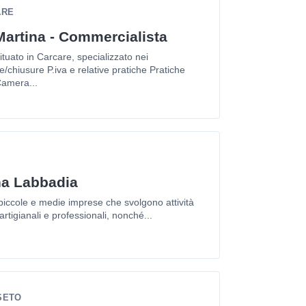
ARE
Martina - Commercialista
tuato in Carcare, specializzato nei
e/chiusure P.iva e relative pratiche Pratiche
amera...
na Labbadia
e piccole e medie imprese che svolgono attività
artigianali e professionali, nonché...
SETO