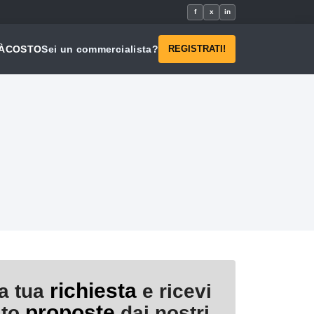
f
x
in
À
COSTO
Sei un commercialista?
REGISTRATI!
richiesta
la tua
e ricevi
proposte
ito
dai nostri