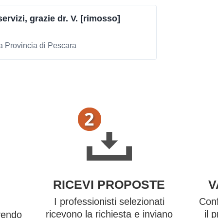
ervizi, grazie dr. V. [rimosso]
a Provincia di Pescara
RICEVI PROPOSTE
V
I professionisti selezionati
Conf
ricevono la richiesta e inviano
il 
vendo