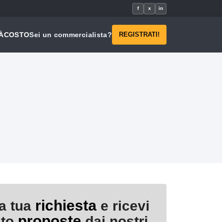
f
x
in
À
COSTO
Sei un commercialista?
REGISTRATI!
richiesta
la tua
e ricevi
proposte
ito
dai nostri