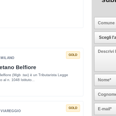
GOLD
- MILANO
etano Belfiore
elfiore (Mgb .tax) è un Tributarista Legge
o al n. 1048 Istituto...
GOLD
- VIAREGGIO