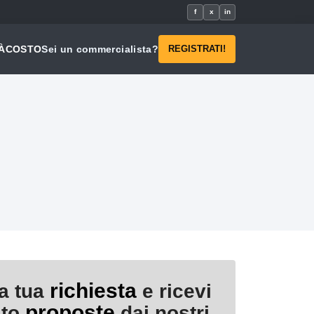
f
x
in
À
COSTO
Sei un commercialista?
REGISTRATI!
richiesta
la tua
e ricevi
proposte
ito
dai nostri