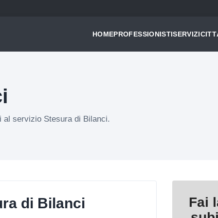
HOME
PROFESSIONISTI
SERVIZI
CITT
i
i al servizio Stesura di Bilanci.
Fai 
a di Bilanci
sub