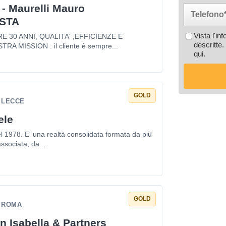
 - Maurelli Mauro
STA
Vista l'in
 30 ANNI, QUALITA' ,EFFICIENZE E
descritte.
TRA MISSION . il cliente è sempre...
qui
.
GOLD
- LECCE
ele
el 1978. E' una realtà consolidata formata da più
associata, da...
GOLD
- ROMA
n Isabella & Partners