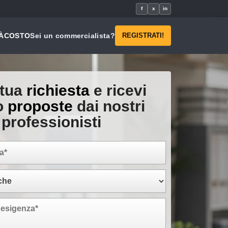
f
x
in
À
COSTO
Sei un commercialista?
REGISTRATI!
 tua
richiesta
e ricevi
o
proposte
dai nostri
professionisti