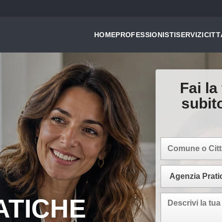
HOME
PROFESSIONISTI
SERVIZI
CITT
Fai la
subit
ATICHE