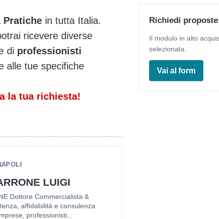
 Pratiche
in tutta Italia.
Richiedi proposte
potrai ricevere diverse
Il modulo in alto acquis
selezionata.
e di
professionisti
 alle tue specifiche
Vai al form
 la tua richiesta!
NAPOLI
ARRONE LUIGI
 Dottore Commercialista &
nza, affidabilità e consulenza
imprese, professionisti...