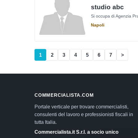
studio abc
Si occupa di Agenzia Prat
Napoli
1
2
3
4
5
6
7
>
COMMERCIALISTA.COM
Portale verticale per trovare commercialisti,
consulenti del lavoro e professionisti fiscali in
tutta Italia.
Commercialista.it S.r.l. a socio unico