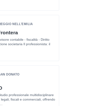
REGGIO NELL'EMILIA
Frontera
ore contabile - fiscalità - Diritto
ione societaria Il professionista: il
 SAN DONATO
O
udio professionale multidisciplinare
egali, fiscali e commerciali, offrendo
..