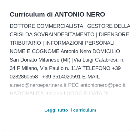
Curriculum di ANTONIO NERO
DOTTORE COMMERCIALISTA | GESTORE DELLA
CRISI DA SOVRAINDEBITAMENTO | DIFENSORE
TRIBUTARIO | INFORMAZIONI PERSONALI
NOME E COGNOME Antonio Nero DOMICILIO
San Donato Milanese (MI) |Via Luigi Calabresi, n.
34 F Milano, Via Paullo n. 11/A TELEFONO +39
0282860558 | +39 3514020591 E-MAIL
a.nero@neroepartners.it PEC antonionero@pec.it
NAZIONALITÀ Italiana LUOGO E DATA DI
NASCITA Sorengo (Svizzera), 02 maggio 1989
ODCEC DI MILANO Ordine dei Commercialisti ed
Leggi tutto il curriculum
Esperti contabili di Milano, Sezione A (N° Iscrizione
11898) GESTORE DELLA CRISI DA
SOVRAINDEBITAMENTO Registro OCC, di cui