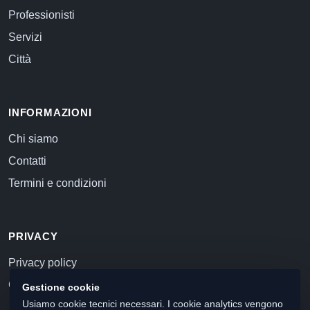
concorsuali di fallimenti e concordati preventivi |
Professionisti
NOVEMBRE 2016 – APRILE 2017 STAGE EXTRA
Servizi
CURRICOLARE PRESSO LO STUDIO
COMMERCIALISTA RIMOLDI Milano, Via Alberto
Città
Da Giussano, 16 PRINCIPALI ATTIVITÀ SVOLTE
Attività di supporto contabili, amministrative e
INFORMAZIONI
fiscali per i clienti dello studio | attività di supporto
di consulenza e pareristica societaria per S.r.l. |
Chi siamo
FEBBRAIO 2015 – APRILE 2015 STAGE
Contatti
CURRICOLARE PRESSO EURO LEGAL SERVICE
Termini e condizioni
SRL Lissone, Via Carlo Porta, 38 PRINCIPALI
ATTIVITÀ SVOLTE Attività di supporto nelle attività
di back office di recupero crediti della società |
PRIVACY
Privacy policy
Cookie policy
Gestione cookie
Usiamo cookie tecnici necessari. I cookie analytics vengono