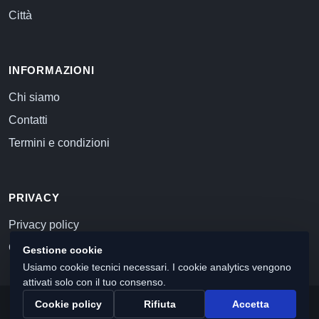
Città
INFORMAZIONI
Chi siamo
Contatti
Termini e condizioni
PRIVACY
Privacy policy
Cookie policy
Gestione cookie
Usiamo cookie tecnici necessari. I cookie analytics vengono
attivati solo con il tuo consenso.
Cookie policy
Rifiuta
Accetta
© 2026 Commercialista.com
C.F. e P.IVA 12059071006