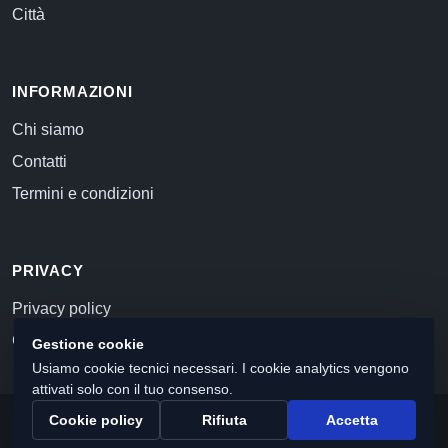
Città
INFORMAZIONI
Chi siamo
Contatti
Termini e condizioni
PRIVACY
Privacy policy
Cookie policy
Gestione cookie
Usiamo cookie tecnici necessari. I cookie analytics vengono
attivati solo con il tuo consenso.
Cookie policy
Rifiuta
Accetta
© 2026 Commercialista.com
C.F. e P.IVA 12059071006
Capitale sociale i.v. 10.000 euro