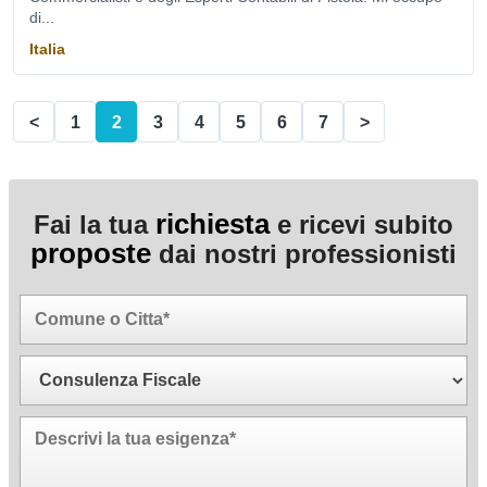
di...
Italia
<
1
2
3
4
5
6
7
>
richiesta
Fai la tua
e ricevi subito
proposte
dai nostri professionisti