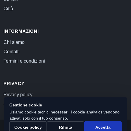
Città
INFORMAZIONI
Chi siamo
Contatti
Termini e condizioni
PRIVACY
Privacy policy
Cookie policy
Gestione cookie
Usiamo cookie tecnici necessari. I cookie analytics vengono
attivati solo con il tuo consenso.
Cookie policy
Rifiuta
Accetta
© 2026 Commercialista.com
C.F. e P.IVA 12059071006