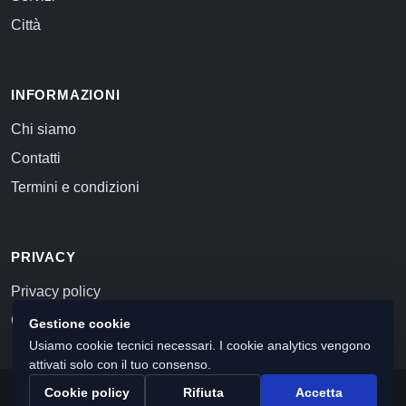
Città
INFORMAZIONI
Chi siamo
Contatti
Termini e condizioni
PRIVACY
Privacy policy
Cookie policy
Gestione cookie
Usiamo cookie tecnici necessari. I cookie analytics vengono
attivati solo con il tuo consenso.
Cookie policy
Rifiuta
Accetta
© 2026 Commercialista.com
C.F. e P.IVA 12059071006