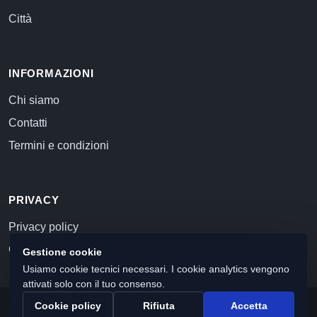
Città
INFORMAZIONI
Chi siamo
Contatti
Termini e condizioni
PRIVACY
Privacy policy
Cookie policy
Gestione cookie
Usiamo cookie tecnici necessari. I cookie analytics vengono
attivati solo con il tuo consenso.
Cookie policy
Rifiuta
Accetta
© 2026 Commercialista.com
C.F. e P.IVA 12059071006