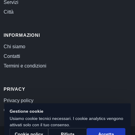
Servizi
Città
INFORMAZIONI
Chi siamo
Contatti
Termini e condizioni
PRIVACY
Privacy policy
Cookie policy
Gestione cookie
Usiamo cookie tecnici necessari. I cookie analytics vengono
attivati solo con il tuo consenso.
Cookie policy
Rifiuta
Accetta
© 2026 Commercialista.com
C.F. e P.IVA 12059071006