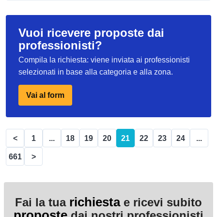
Vuoi ricevere proposte dai
professionisti?
Compila la richiesta: viene inviata ai professionisti
selezionati in base alla categoria e alla zona.
Vai al form
<
1
...
18
19
20
21
22
23
24
...
661
>
richiesta
Fai la tua
e ricevi subito
proposte
dai nostri professionisti