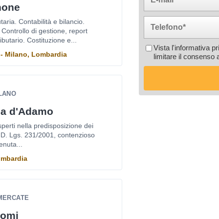
none
taria. Contabilità e bilancio.
 Controllo di gestione, report
ibutario. Costituzione e...
Vista l'informativa p
 - Milano, Lombardia
limitare il consenso 
ILANO
zia d'Adamo
sperti nella predisposizione dei
x D. Lgs. 231/2001, contenzioso
tenuta...
Lombardia
IMERCATE
Comi