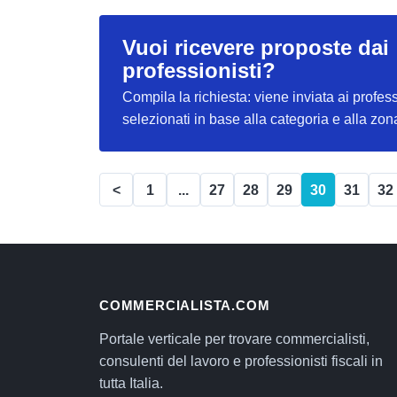
Vuoi ricevere proposte dai
professionisti?
Compila la richiesta: viene inviata ai profess
selezionati in base alla categoria e alla zon
<
1
...
27
28
29
30
31
32
COMMERCIALISTA.COM
Portale verticale per trovare commercialisti,
consulenti del lavoro e professionisti fiscali in
tutta Italia.