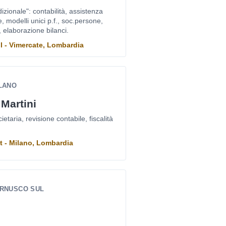
izionale": contabilità, assistenza
, modelli unici p.f., soc.persone,
, elaborazione bilanci.
II - Vimercate, Lombardia
ILANO
Martini
etaria, revisione contabile, fiscalità
tt - Milano, Lombardia
ERNUSCO SUL