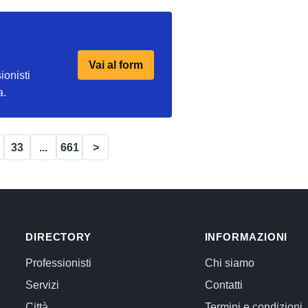
Vai al form
ionisti
a.
33
...
661
>
DIRECTORY
INFORMAZIONI
Professionisti
Chi siamo
Servizi
Contatti
Città
Termini e condizioni