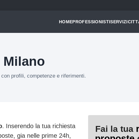
HOME
PROFESSIONISTI
SERVIZI
CITT
 Milano
 con profili, competenze e riferimenti.
o
. Inserendo la tua richiesta
Fai la tua
poste, gia nelle prime 24h,
proposte
d