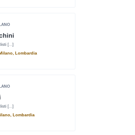
ILANO
chini
ti [...]
Milano, Lombardia
ILANO
i
ti [...]
 Milano, Lombardia