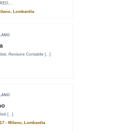
RED,...
Milano, Lombardia
ILANO
a
sti, Revisore Contabile [...]
ILANO
no
ti [...]
o 17 - Milano, Lombardia