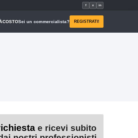
f
x
in
À
COSTO
Sei un commercialista?
REGISTRATI!
richiesta
e ricevi subito
ai nostri professionisti