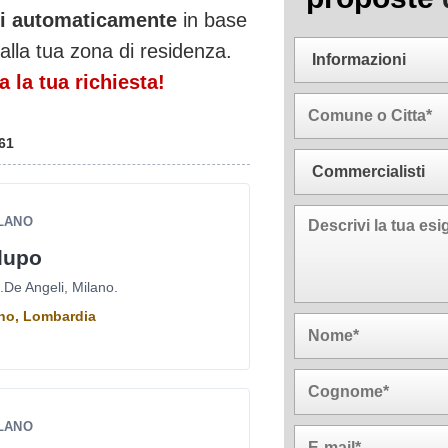
ati automaticamente
in base
alla tua zona di residenza.
 la tua richiesta!
61
ILANO
lupo
E.De Angeli, Milano.
ano, Lombardia
ILANO