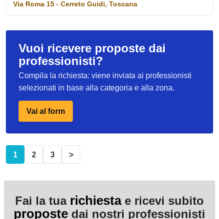
Via Roma 15 - Cerreto Guidi, Toscana
Vuoi ricevere proposte dai
professionisti?
Compila la richiesta: viene inviata ai professionisti
selezionati in base alla categoria e alla zona.
Vai al form
1
2
3
>
richiesta
Fai la tua
e ricevi subito
proposte
dai nostri professionisti