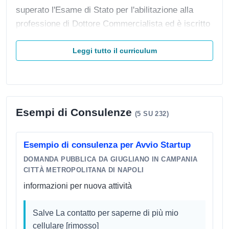
superato l'Esame di Stato per l'abilitazione alla
professione di Dottore Commercialista ed è iscritto
al Registro dei Revisori Legali tenuto dal Ministero
dell'Economia e delle Finanze. ESPERIENZA
Leggi tutto il curriculum
PROFESSIONALE Vanta una pluriennale
esperienza in ambito fiscale, contabile e societario,
maturata sia nella libera professione sia all'interno
di aziende strutturate. In ambito aziendale ricopre
Esempi di Consulenze
(5 SU 232)
attualmente un ruolo senior nel team Finance &
Accounting di un'importante società italiana del
Esempio di consulenza per Avvio Startup
settore sanitario digitale, dove si occupa di: -
DOMANDA PUBBLICA DA GIUGLIANO IN CAMPANIA
Predisposizione del bilancio civilistico e
CITTÀ METROPOLITANA DI NAPOLI
consolidato (principi OIC) - Redazione della Nota
informazioni per nuova attività
Integrativa e della Relazione sulla Gestione -
Rendiconto finanziario (metodo indiretto e diretto) -
Salve La contatto per saperne di più mio
Gestione dei rapporti con il collegio sindacale e la
cellulare [rimosso]