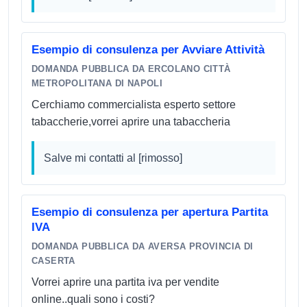
società di revisione - Adempimenti dichiarativi
(IRES, IRAP, IVA) e relativi controlli - Gestione
fiscale di operazioni intercompany e di gruppo In
Esempio di consulenza per Avviare Attività
ambito professionale assiste privati, professionisti,
DOMANDA PUBBLICA DA ERCOLANO CITTÀ
ditte individuali e società di capitali, con particolare
METROPOLITANA DI NAPOLI
specializzazione in: - Apertura e gestione di Partite
Cerchiamo commercialista esperto settore
IVA in regime forfettario e ordinario - Costituzione e
tabaccherie,vorrei aprire una tabaccheria
governance di SRL e SRLS - Bilanci d'esercizio e
nota integrativa secondo i principi OIC -
Salve mi contatti al [rimosso]
Contenzioso tributario, autotutela e ricorsi -
Consulenza per startup innovative e PMI innovative
- Pianificazione fiscale e consulenza societaria
Esempio di consulenza per apertura Partita
Combina la solidità delle competenze tecniche con
IVA
un approccio pratico e orientato alle reali esigenze
DOMANDA PUBBLICA DA AVERSA PROVINCIA DI
del cliente.
CASERTA
Vorrei aprire una partita iva per vendite
online..quali sono i costi?